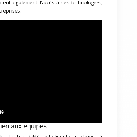
litent également l’accès à ces technologies,
treprises.
ien aux équipes
, la traçabilité intelligente participe à