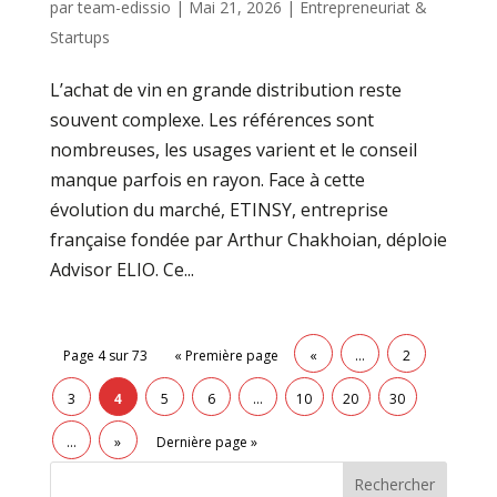
par
team-edissio
|
Mai 21, 2026
|
Entrepreneuriat &
Startups
L’achat de vin en grande distribution reste
souvent complexe. Les références sont
nombreuses, les usages varient et le conseil
manque parfois en rayon. Face à cette
évolution du marché, ETINSY, entreprise
française fondée par Arthur Chakhoian, déploie
Advisor ELIO. Ce...
Page 4 sur 73
« Première page
«
…
2
3
4
5
6
…
10
20
30
…
»
Dernière page »
Rechercher