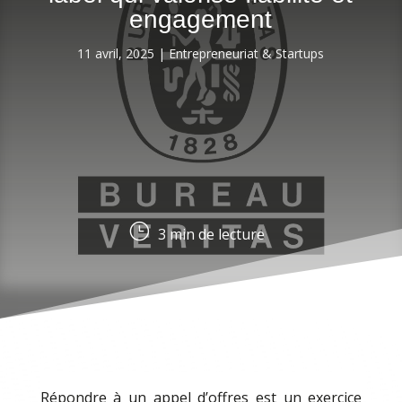
engagement
11 avril, 2025
|
Entrepreneuriat & Startups
}
3
min de lecture
Répondre à un appel d’offres est un exercice