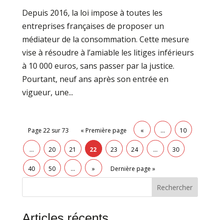
Depuis 2016, la loi impose à toutes les
entreprises françaises de proposer un
médiateur de la consommation. Cette mesure
vise à résoudre à l’amiable les litiges inférieurs
à 10 000 euros, sans passer par la justice.
Pourtant, neuf ans après son entrée en
vigueur, une...
Page 22 sur 73
« Première page
«
…
10
…
20
21
22
23
24
…
30
40
50
…
»
Dernière page »
Rechercher
Articles récents