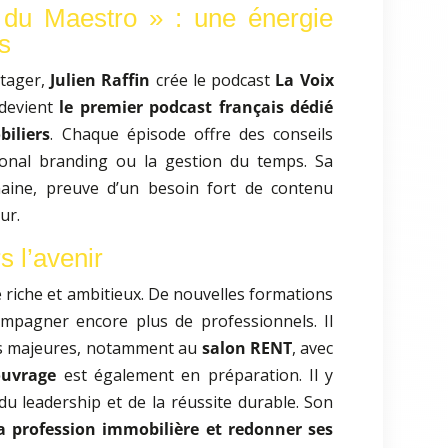
 du Maestro » : une énergie
rs
rtager,
Julien Raffin
crée le podcast
La Voix
 devient
le premier podcast français dédié
iliers
. Chaque épisode offre des conseils
sonal branding ou la gestion du temps. Sa
ine, preuve d’un besoin fort de contenu
ur.
s l’avenir
riche et ambitieux. De nouvelles formations
ompagner encore plus de professionnels. Il
ces majeures, notamment au
salon RENT
, avec
ouvrage
est également en préparation. Il y
 du leadership et de la réussite durable. Son
la profession immobilière et redonner ses