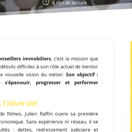
}
4
min de lecture
onseillers immobiliers
, c’est la mission que
 débuts difficiles à son rôle actuel de mentor
ne nouvelle vision du métier.
Son objectif :
 s’épanouir, progresser et performer
 l’adversité
 de Nîmes, Julien Raffin ouvre sa première
conomique. Sans expérience ni réseau, il se
ltés : dettes, redressement judiciaire et