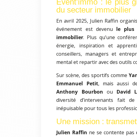
Event’immo : le plus 
du secteur immobilier
En avril 2025, Julien Raffin organis
événement est devenu
le plus
immobilier
. Plus qu’une conféren
énergie, inspiration et appren
conseillers, managers et entrep
mental et repartir avec des outils c
Sur scène, des sportifs comme
Yan
Emmanuel Petit
, mais aussi d
Anthony Bourbon
ou
David L
diversité d’intervenants fait 
inépuisable pour tous les professi
Une mission : transmett
Julien Raffin
ne se contente pas 