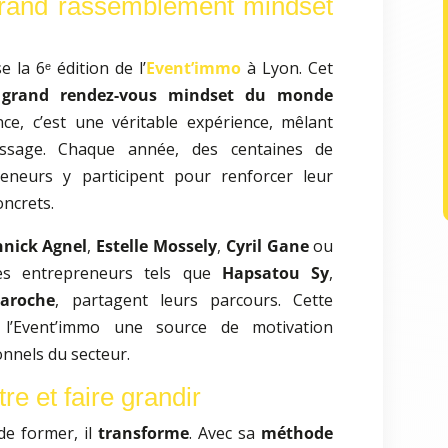
grand rassemblement mindset
e la 6ᵉ édition de l’
Event’immo
à Lyon. Cet
 grand rendez-vous mindset du monde
ce, c’est une véritable expérience, mêlant
tissage. Chaque année, des centaines de
reneurs y participent pour renforcer leur
oncrets.
nick Agnel
,
Estelle Mossely
,
Cyril Gane
ou
es entrepreneurs tels que
Hapsatou Sy
,
aroche
, partagent leurs parcours. Cette
de l’Event’immo une source de motivation
onnels du secteur.
re et faire grandir
de former, il
transforme
. Avec sa
méthode