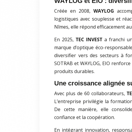
WAYLOG et EIO : diversifi
Créée en 2008,
WAYLOG
accomp
logistiques avec souplesse et réac
Nîmes, elle répond efficacement aux
En 2025,
TEC INVEST
a franchi un
marque d’optique éco-responsable.
diversifier vers des secteurs à fo
SOTRAB et WAYLOG, EIO renforce s
produits durables.
Une croissance alignée s
Avec plus de 60 collaborateurs,
TE
L’entreprise privilégie la formatio
De cette manière, elle consolid
confiance et la coopération.
En intégrant innovation, responsa